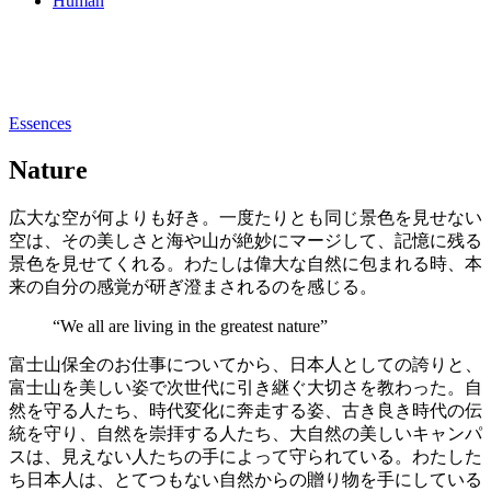
Human
Essences
Nature
広大な空が何よりも好き。一度たりとも同じ景色を見せない
空は、その美しさと海や山が絶妙にマージして、記憶に残る
景色を見せてくれる。わたしは偉大な自然に包まれる時、本
来の自分の感覚が研ぎ澄まされるのを感じる。
“We all are living in the greatest nature”
富士山保全のお仕事についてから、日本人としての誇りと、
富士山を美しい姿で次世代に引き継ぐ大切さを教わった。自
然を守る人たち、時代変化に奔走する姿、古き良き時代の伝
統を守り、自然を崇拝する人たち、大自然の美しいキャンパ
スは、見えない人たちの手によって守られている。わたした
ち日本人は、とてつもない自然からの贈り物を手にしている