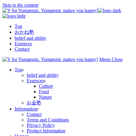
Skip to the content
Top
おかね塾
belief and ability
Essences
Contact
Menu
Close
Top
belief and ability
Essences
Culture
Food
Nature
お金塾
Information
Contact
Terms and Conditions
Privacy Policy
Product Information