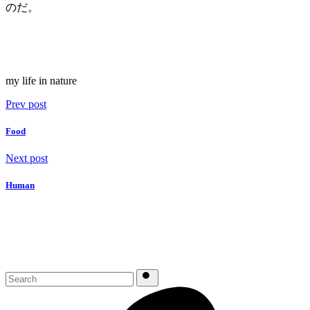
のだ。
my life in nature
Prev
post
Food
Next
post
Human