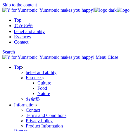
Skip to the content
Top
おかね塾
belief and ability
Essences
Contact
Search
Menu
Close
Top
belief and ability
Essences
Culture
Food
Nature
お金塾
Information
Contact
Terms and Conditions
Privacy Policy
Product Information